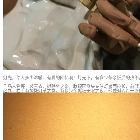
灯光，给人多少温暖、有爱的回忆啊！灯光下，有多少茶余饭后的热络
作品人物裹一袭素衣，拟静坐之姿，脖颈因侧头专注灯盏而拉长、前倾
经卷，右手有撩拨灯草之意，有多少个孤寂无眠之夜，他独对心灯一盏