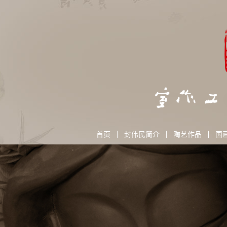
首页
封伟民简介
陶艺作品
国