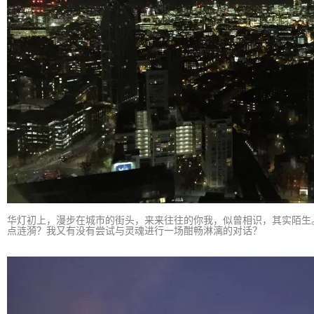
华灯初上，漫步在城市的街头，来来往往的你我，似曾相识，其实陌生
点涟漪？我又有没有尝试与灵魂进行一场酣畅淋漓的对话？