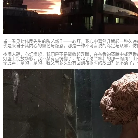
甫一看见封伟民先生的陶艺新作——心灯，我心中蓦然升腾起一种久违
佛是来自于其内心的坚韧与隐忍。那是一种不可言说的笃定与从容，仿
夜阑人静，心灯燃起，我们是不是能收起浮躁，在茶香的蒸腾中或酒香
灯盏上绽放华彩，我不禁有点恍惚了，想起了纳兰容若的那一阙词：山
无此声！是的，是的，我又有多久没有回到孩提时的故园？记不清了，