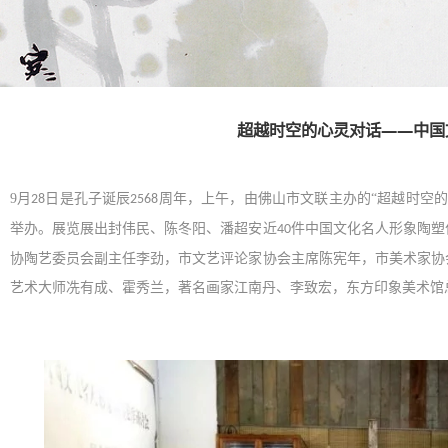
超越时空的心灵对话——中国
9月
日是孔子诞辰
周年，上午，由佛山市文联主办的“超越时空
28
2568
举办。展览展出封伟民、陈冬阳、潘超安近
件中国文化名人形象陶塑
40
协陶艺委员会副主任李劲，市文艺评论家协会主席陈宪年，市美术家协
艺术大师冼有成、霍秀兰，著名画家江南丹、李致宏，东方印象美术馆